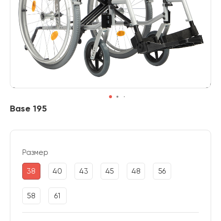
Base 195
Размер
38
40
43
45
48
56
58
61