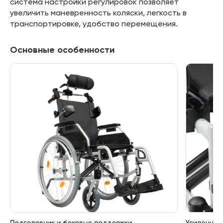
система настройки регулировок позволяет
увеличить маневренность коляски, легкость в
транспортировке, удобство перемещения.
Основные особенности
Подголовник и боковые поддержки
Усиленная