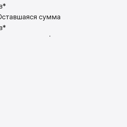
в*
 Оставшаяся сумма
в*
воните по телефону
нному менеджером при
заказа