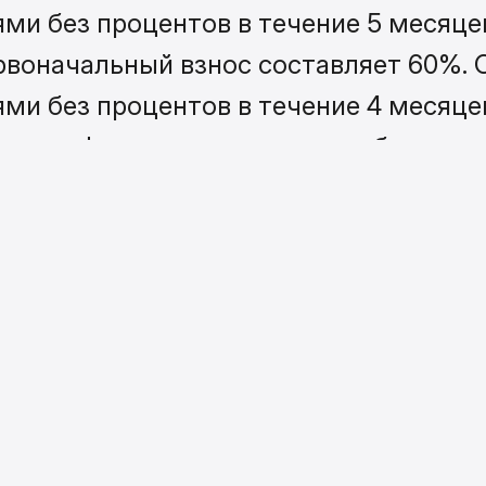
ми без процентов в течение 5 месяце
рвоначальный взнос составляет 60%.
ми без процентов в течение 4 месяце
и
или оформите другим способом: поз
 чат на сайте
нос
тной доставкой по РФ
ез переплат по графику, предоставле
ается с менеджером при оформлении 