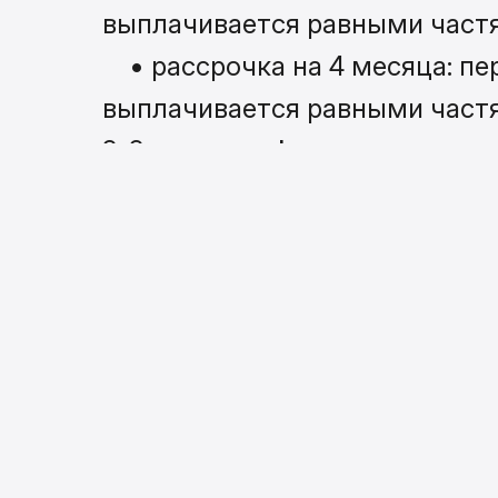
выплачивается равными частя
• рассрочка на 4 месяца: пе
выплачивается равными частя
3. Заполните
форму рассрочк
8(800)3023958 или напишите в
4. Внесите первоначальный вз
5. Получите коляску с беспла
6. Погасите остаток суммы б
оформлении заказа
*График платежей согласовыв